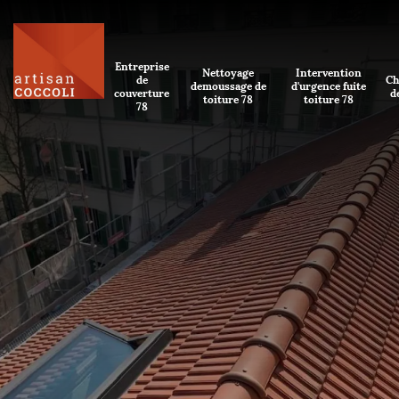
Entreprise
Nettoyage
Intervention
de
Ch
demoussage de
d'urgence fuite
couverture
d
toiture 78
toiture 78
78