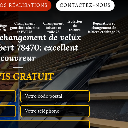
OS RÉALISATIONS
CONTACTEZ-NOUS
Isolation
Changement
Changement
Réparation et
fuge
de
gouttière alu, zinc
toiture et
changement de
e 78
toiture
et PVC 78
tuile 78
faîtière et faîtage 78
 changement de velux
78
ert 78470: excellent
couvreur
IS GRATUIT