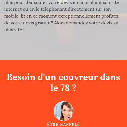
plus pour demander votre devis en consultant son site
internet ou en le téléphonant directement sur son
mobile. Et en ce moment exceptionnellement profitez
de votre devis gratuit !! Alors demandez votre devis au
plus vite !!
Besoin d'un couvreur dans
le 78 ?
ÊTRE RAPPELÉ