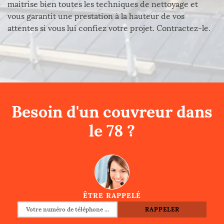
maitrise bien toutes les techniques de nettoyage et
vous garantit une prestation à la hauteur de vos
attentes si vous lui confiez votre projet. Contractez-le.
Besoin d'un couvreur dans
le 78 ?
ÊTRE RAPPELÉ