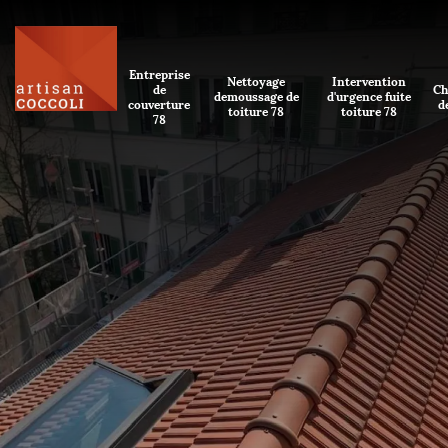
Entreprise
Nettoyage
Intervention
de
Ch
demoussage de
d'urgence fuite
couverture
d
toiture 78
toiture 78
78