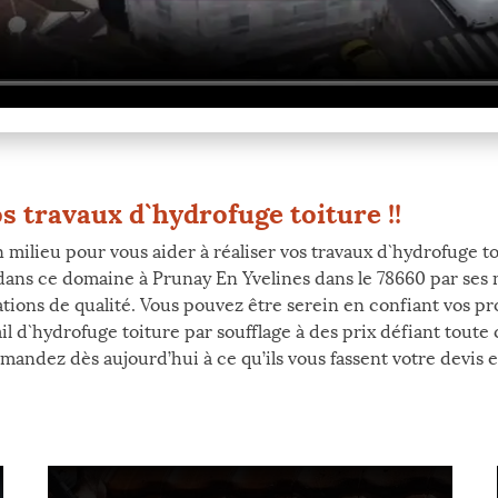
s travaux d`hydrofuge toiture !!
milieu pour vous aider à réaliser vos travaux d`hydrofuge toi
 dans ce domaine à Prunay En Yvelines dans le 78660 par se
ations de qualité. Vous pouvez être serein en confiant vos pro
vail d`hydrofuge toiture par soufflage à des prix défiant tou
demandez dès aujourd’hui à ce qu’ils vous fassent votre devis