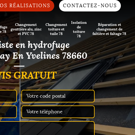
OS RÉALISATIONS
CONTACTEZ-NOUS
Isolation
Changement
Changement
Réparation et
fuge
de
gouttière alu, zinc
toiture et
changement de
e 78
toiture
et PVC 78
tuile 78
faîtière et faîtage 78
78
iste en hydrofuge
ay En Yvelines 78660
IS GRATUIT