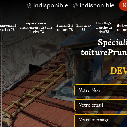
indisponible
indisponible
N
Réparation et
Habillage
angement
Etanchéité
Zingueur
Hydro
changement de tuile
planche de
e velux 78
toiture 78
78
toitur
de rive 78
rive 78
Spécial
toiturePrun
DEV