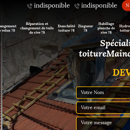
indisponible
indisponible
N
Réparation et
Habillage
angement
Etanchéité
Zingueur
Hydro
changement de tuile
planche de
e velux 78
toiture 78
78
toitur
de rive 78
rive 78
Spécial
toitureMainc
DEV