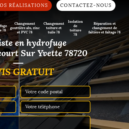
OS RÉALISATIONS
CONTACTEZ-NOUS
Isolation
Changement
Changement
Réparation et
fuge
de
gouttière alu, zinc
toiture et
changement de
e 78
toiture
et PVC 78
tuile 78
faîtière et faîtage 78
78
iste en hydrofuge
ourt Sur Yvette 78720
IS GRATUIT