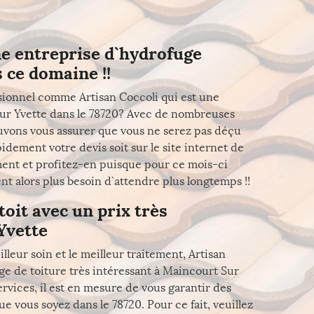
ne entreprise d`hydrofuge
 ce domaine !!
ssionnel comme Artisan Coccoli qui est une
Sur Yvette dans le 78720? Avec de nombreuses
vons vous assurer que vous ne serez pas déçu
idement votre devis soit sur le site internet de
ement et profitez-en puisque pour ce mois-ci
t alors plus besoin d`attendre plus longtemps !!
toit avec un prix très
Yvette
lleur soin et le meilleur traitement, Artisan
uge de toiture très intéressant à Maincourt Sur
ervices, il est en mesure de vous garantir des
ue vous soyez dans le 78720. Pour ce fait, veuillez