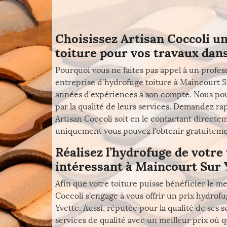
Choisissez Artisan Coccoli u
toiture pour vos travaux dans
Pourquoi vous ne faites pas appel à un profe
entreprise d`hydrofuge toiture à Maincourt 
années d’expériences à son compte. Nous pou
par la qualité de leurs services. Demandez rap
Artisan Coccoli soit en le contactant direct
uniquement vous pouvez l’obtenir gratuitemen
Réalisez l’hydrofuge de votre 
intéressant à Maincourt Sur 
Afin que votre toiture puisse bénéficier le mei
Coccoli s’engage à vous offrir un prix hydrof
Yvette. Aussi, réputée pour la qualité de ses s
services de qualité avec un meilleur prix où q