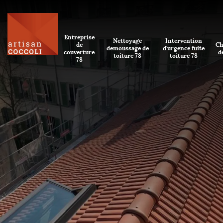
Entreprise
Nettoyage
Intervention
de
Ch
demoussage de
d'urgence fuite
couverture
d
toiture 78
toiture 78
78