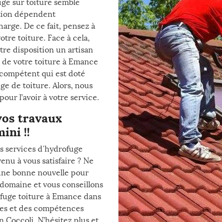
uge sur toiture semble
ention dépendent
arge. De ce fait, pensez à
tre toiture. Face à cela,
tre disposition un artisan
e de votre toiture à Emance
t compétent qui est doté
e de toiture. Alors, nous
pour l’avoir à votre service.
vos travaux
ini !!
des services d`hydrofuge
enu à vous satisfaire ? Ne
une bonne nouvelle pour
 domaine et vous conseillons
ofuge toiture à Emance dans
iques et des compétences
n Coccoli. N’hésitez plus et