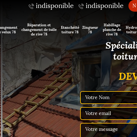
indisponible
indisponible
N
Réparation et
Habillage
angement
Etanchéité
Zingueur
Hydro
changement de tuile
planche de
e velux 78
toiture 78
78
toitur
de rive 78
rive 78
Spécial
toitu
DEV