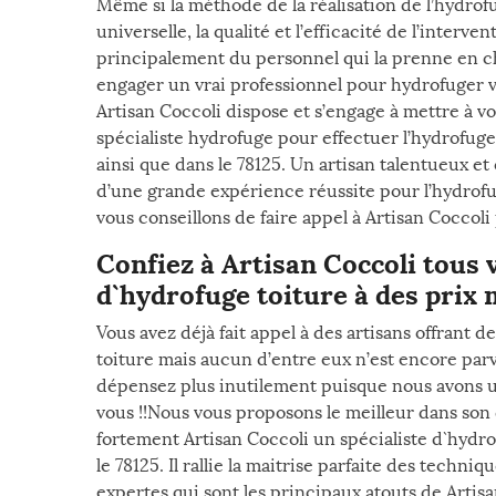
Même si la méthode de la réalisation de l’hydrof
universelle, la qualité et l’efficacité de l’interv
principalement du personnel qui la prenne en ch
engager un vrai professionnel pour hydrofuger vo
Artisan Coccoli dispose et s’engage à mettre à vo
spécialiste hydrofuge pour effectuer l’hydrofug
ainsi que dans le 78125. Un artisan talentueux e
d’une grande expérience réussite pour l’hydrofug
vous conseillons de faire appel à Artisan Coccoli 
Confiez à Artisan Coccoli tous 
d`hydrofuge toiture à des prix m
Vous avez déjà fait appel à des artisans offrant 
toiture mais aucun d’entre eux n’est encore parv
dépensez plus inutilement puisque nous avons 
vous !!Nous vous proposons le meilleur dans son
fortement Artisan Coccoli un spécialiste d`hydr
le 78125. Il rallie la maitrise parfaite des techn
expertes qui sont les principaux atouts de Artisa