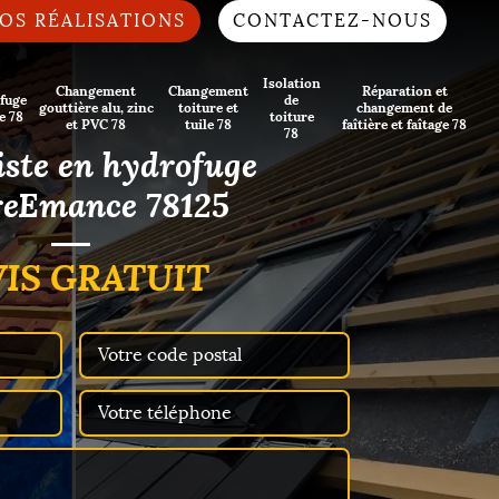
OS RÉALISATIONS
CONTACTEZ-NOUS
Isolation
Changement
Changement
Réparation et
fuge
de
gouttière alu, zinc
toiture et
changement de
e 78
toiture
et PVC 78
tuile 78
faîtière et faîtage 78
78
iste en hydrofuge
reEmance 78125
IS GRATUIT