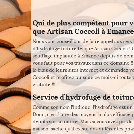
Qui de plus compétent pour v
que Artisan Coccoli à Emance 
Nous vous conseillons de faire appel aux serv
d`hydrofuge toiture tel que Artisan Coccoli ! 
soufflage implantée à Emance depuis de nombr
vous faut pour vos travaux dans ce domaine !
le biais de leurs sites internet et demandez 
Coccoli et profitez puisque ce mois-ci tout
gratuite !!!
Service d’hydrofuge de toitu
Comme son nom l’indique, l’hydrofuge est un p
Donc, c’est l’une des moyens la plus efficace po
dépôts sur la toiture. Mais si vous avez pris la
maison, sache qu’il existe des différentes pha