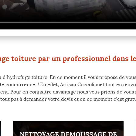
ge toiture par un professionnel dans le
eu d`hydrofuge toiture. En ce moment il vous propose de vous o
te concurrence !! En effet, Artisan Coccoli met tout en œuvr
oment. Pour en connaitre davantage nous vous prions de vous 
rtout pas à demander votre devis et en ce moment c’est gratui
NETTOYAGE DEMOUSSAGE DE