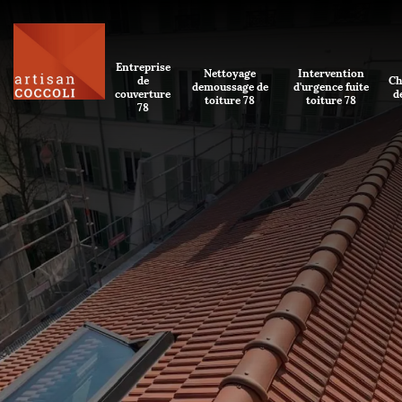
Entreprise
Nettoyage
Intervention
de
Ch
demoussage de
d'urgence fuite
couverture
d
toiture 78
toiture 78
78