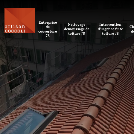
Entreprise
Nettoyage
Intervention
de
Ch
demoussage de
d'urgence fuite
couverture
d
toiture 78
toiture 78
78