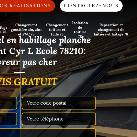
OS RÉALISATIONS
CONTACTEZ-NOUS
Isolation
Changement
Changement
Réparation et
fuge
de
gouttière alu, zinc
toiture et
changement de
e 78
toiture
et PVC 78
tuile 78
faîtière et faîtage 78
l en habillage planche
78
nt Cyr L Ecole 78210:
reur pas cher
IS GRATUIT