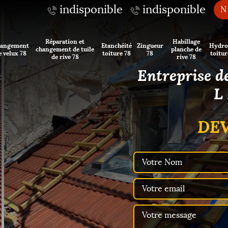
indisponible
indisponible
N
Réparation et
Habillage
angement
Etanchéité
Zingueur
Hydro
changement de tuile
planche de
e velux 78
toiture 78
78
toitur
de rive 78
rive 78
Entreprise d
L
DEV