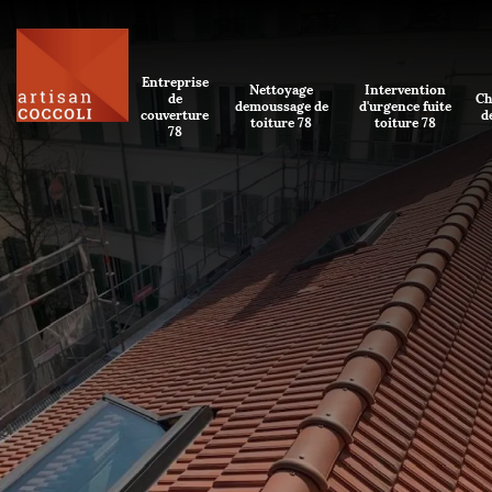
Entreprise
Nettoyage
Intervention
de
Ch
demoussage de
d'urgence fuite
couverture
d
toiture 78
toiture 78
78