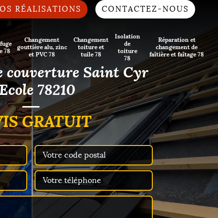
OS RÉALISATIONS
CONTACTEZ-NOUS
Isolation
Changement
Changement
Réparation et
fuge
de
gouttière alu, zinc
toiture et
changement de
e 78
toiture
et PVC 78
tuile 78
faîtière et faîtage 78
78
e couverture Saint Cyr
 Ecole 78210
IS GRATUIT