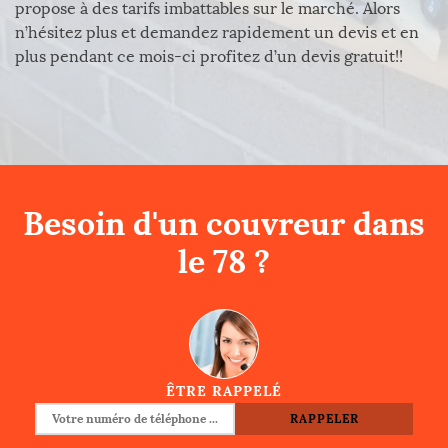
propose à des tarifs imbattables sur le marché. Alors
n’hésitez plus et demandez rapidement un devis et en
plus pendant ce mois-ci profitez d’un devis gratuit!!
Besoin d'un couvreur dans
le 78 ?
ÊTRE RAPPELÉ