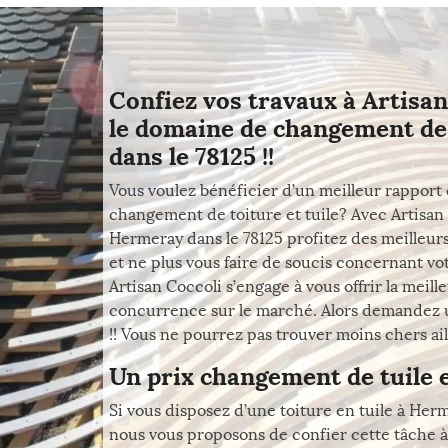
Confiez vos travaux à Artisan
le domaine de changement de 
dans le 78125 !!
Vous voulez bénéficier d’un meilleur rapport 
changement de toiture et tuile? Avec Artisan
Hermeray dans le 78125 profitez des meilleur
et ne plus vous faire de soucis concernant vot
Artisan Coccoli s’engage à vous offrir la meill
concurrence sur le marché. Alors demandez u
!! Vous ne pourrez pas trouver moins chers aill
Un prix changement de tuile
Si vous disposez d’une toiture en tuile à Herm
nous vous proposons de confier cette tâche à A