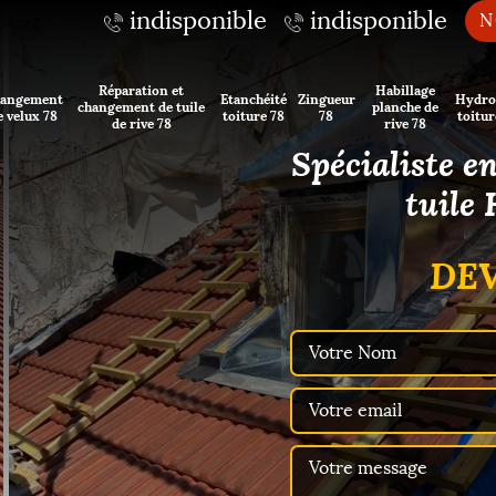
indisponible
indisponible
N
Réparation et
Habillage
angement
Etanchéité
Zingueur
Hydro
changement de tuile
planche de
e velux 78
toiture 78
78
toitur
de rive 78
rive 78
Spécialiste e
tuile
DEV