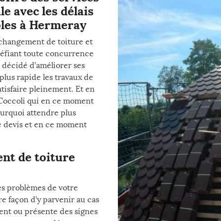
e avec les délais
ables à Hermeray
 changement de toiture et
 défiant toute concurrence
a décidé d’améliorer ses
lus rapide les travaux de
tisfaire pleinement. Et en
 Coccoli qui en ce moment
ourquoi attendre plus
e devis et en ce moment
nt de toiture
les problèmes de votre
re façon d’y parvenir au cas
ent ou présente des signes