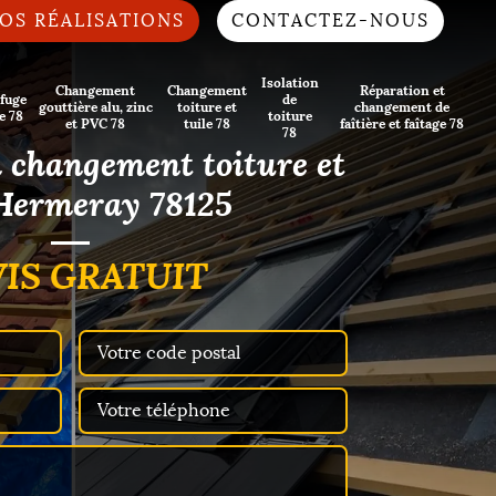
OS RÉALISATIONS
CONTACTEZ-NOUS
Isolation
Changement
Changement
Réparation et
fuge
de
gouttière alu, zinc
toiture et
changement de
e 78
toiture
et PVC 78
tuile 78
faîtière et faîtage 78
78
n changement toiture et
 Hermeray 78125
IS GRATUIT