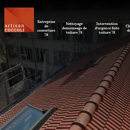
Entreprise
Nettoyage
Intervention
de
Ch
demoussage de
d'urgence fuite
couverture
d
toiture 78
toiture 78
78