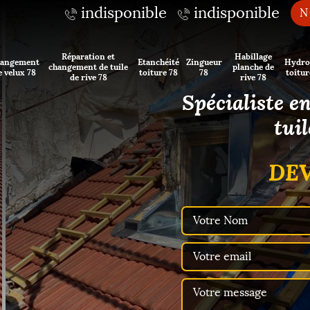
indisponible
indisponible
N
Réparation et
Habillage
angement
Etanchéité
Zingueur
Hydro
changement de tuile
planche de
e velux 78
toiture 78
78
toitur
de rive 78
rive 78
Spécialiste e
tui
DEV