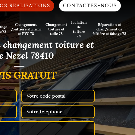
OS RÉALISATIONS
CONTACTEZ-NOUS
Isolation
Changement
Changement
Réparation et
fuge
de
gouttière alu, zinc
toiture et
changement de
e 78
toiture
et PVC 78
tuile 78
faîtière et faîtage 78
78
n changement toiture et
le Nezel 78410
IS GRATUIT