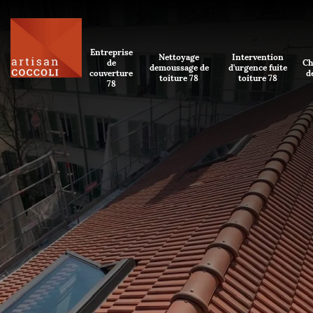
Entreprise
Nettoyage
Intervention
de
Ch
demoussage de
d'urgence fuite
couverture
d
toiture 78
toiture 78
78