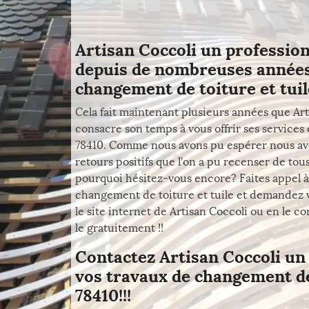
Artisan Coccoli un profession
depuis de nombreuses années
changement de toiture et tuil
Cela fait maintenant plusieurs années que Ar
consacre son temps à vous offrir ses services 
78410. Comme nous avons pu espérer nous avo
retours positifs que l’on a pu recenser de tou
pourquoi hésitez-vous encore? Faites appel à
changement de toiture et tuile et demandez 
le site internet de Artisan Coccoli ou en le 
le gratuitement !!
Contactez Artisan Coccoli un
vos travaux de changement de 
78410!!!