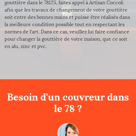
gouttière dans le 78125, faites appel à Artisan Coccoli
afin que les travaux de changement de votre gouttière
soit entre des bonnes mains et puisse être réalisés dans
la meilleure condition possible tout en respectant les
normes de l’art. Dans ce cas, veuillez lui faire confiance
pour changer la gouttière de votre maison, que ce soit
en alu, zinc et pvc.
Besoin d'un couvreur dans
le 78 ?