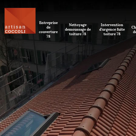
Entreprise
Nettoyage
Intervention
de
Ch
demoussage de
d'urgence fuite
couverture
d
toiture 78
toiture 78
78