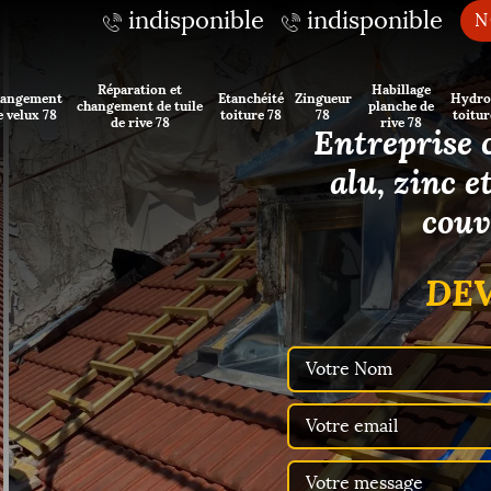
indisponible
indisponible
N
Réparation et
Habillage
angement
Etanchéité
Zingueur
Hydro
changement de tuile
planche de
e velux 78
toiture 78
78
toitur
de rive 78
rive 78
Entreprise 
alu, zinc 
couv
DEV