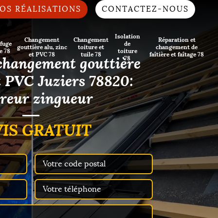
OS RÉALISATIONS
CONTACTEZ-NOUS
Isolation
Changement
Changement
Réparation et
fuge
de
gouttière alu, zinc
toiture et
changement de
e 78
toiture
et PVC 78
tuile 78
faîtière et faîtage 78
changement gouttière
78
et PVC Juziers 78820:
reur zingueur
IS GRATUIT