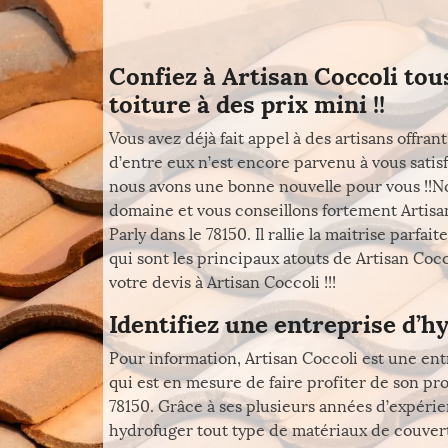
Confiez à Artisan Coccoli tou
toiture à des prix mini !!
Vous avez déjà fait appel à des artisans offra
d’entre eux n’est encore parvenu à vous sati
nous avons une bonne nouvelle pour vous !!N
domaine et vous conseillons fortement Artisan
Parly dans le 78150. Il rallie la maitrise par
qui sont les principaux atouts de Artisan Co
votre devis à Artisan Coccoli !!!
Identifiez une entreprise d’h
Pour information, Artisan Coccoli est une entr
qui est en mesure de faire profiter de son pr
78150. Grâce à ses plusieurs années d’expérien
hydrofuger tout type de matériaux de couvertu