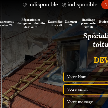
indisponible
indisponible
N
Réparation et
Habillage
angement
Etanchéité
Zingueur
Hydro
changement de tuile
planche de
e velux 78
toiture 78
78
toitur
de rive 78
rive 78
Spécial
toit
DEV