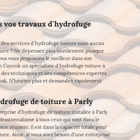
s vos travaux d`hydrofuge
nt des services d`hydrofuge toiture mais aucun
sfaire ? Ne dépensez plus inutilement puisque
ous vous proposons le meilleur dans son
 Coccoli un spécialiste d`hydrofuge toiture à
faite des techniques et des compétences expertes
ccoli. N’hésitez plus et demandez rapidement
ydrofuge de toiture à Parly
eprise d’hydrofuge de toiture installée à Parly
ofessionnalisme à tous ceux qui sont dans le
ce réussite, il est dans la capacité totale pour
re. Ainsi, si vous avez besoin d’une entreprise