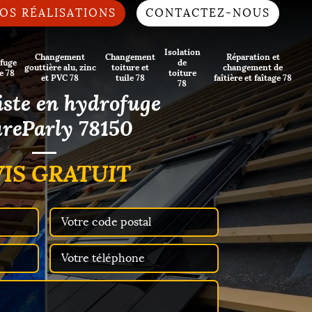
OS RÉALISATIONS
CONTACTEZ-NOUS
Isolation
Changement
Changement
Réparation et
fuge
de
gouttière alu, zinc
toiture et
changement de
e 78
toiture
et PVC 78
tuile 78
faîtière et faîtage 78
78
iste en hydrofuge
ureParly 78150
IS GRATUIT