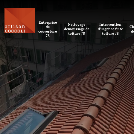
Entreprise
Nettoyage
Intervention
de
Ch
demoussage de
d'urgence fuite
couverture
d
toiture 78
toiture 78
78