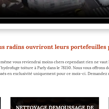
s radins ouvriront leurs portefeuilles 
oi-même vous reviendrai moins chers cependant rien ne vaut l
hydrofuge toiture à Parly dans le 78150. Nous vous offrons de
assés en exclusivité uniquement pour ce mois-ci. Demandez r
NETTOYAGE DEMOUSSAGE DE