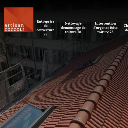
Entreprise
Nettoyage
Intervention
de
Ch
demoussage de
d'urgence fuite
couverture
d
toiture 78
toiture 78
78