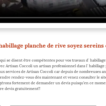
habillage planche de rive soyez sereins 
 qui se disent être compétentes pour vos travaux d` habilla
vec Artisan Coccoli un artisan professionnel dans l` habillag
 aux services de Artisan Coccoli car depuis de nombreuses an
 attendre rendez-vous dès maintenant et venez consulter le si
érons fortement de demander un devis puisqu’en ce moment v
re devis gratuitement!!