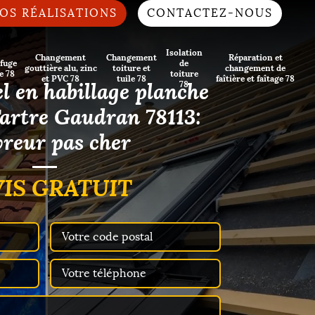
OS RÉALISATIONS
CONTACTEZ-NOUS
Isolation
Changement
Changement
Réparation et
fuge
de
gouttière alu, zinc
toiture et
changement de
e 78
toiture
et PVC 78
tuile 78
faîtière et faîtage 78
l en habillage planche
78
Tartre Gaudran 78113:
reur pas cher
IS GRATUIT