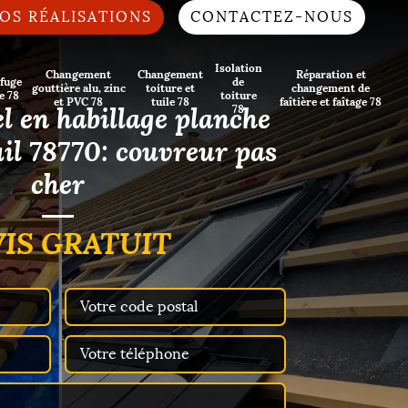
OS RÉALISATIONS
CONTACTEZ-NOUS
Isolation
Changement
Changement
Réparation et
fuge
de
gouttière alu, zinc
toiture et
changement de
e 78
toiture
et PVC 78
tuile 78
faîtière et faîtage 78
l en habillage planche
78
uil 78770: couvreur pas
cher
IS GRATUIT