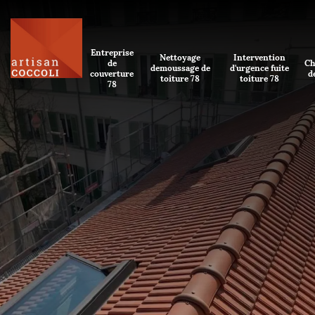
Entreprise
Nettoyage
Intervention
de
Ch
demoussage de
d'urgence fuite
couverture
d
toiture 78
toiture 78
78