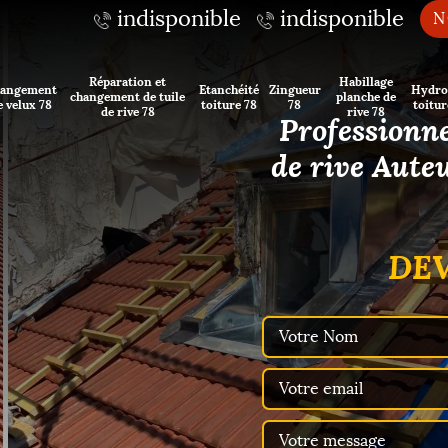
indisponible
indisponible
N
Réparation et
Habillage
angement
Etanchéité
Zingueur
Hydro
changement de tuile
planche de
e velux 78
toiture 78
78
toitur
de rive 78
rive 78
Professionne
de rive Aute
DEV