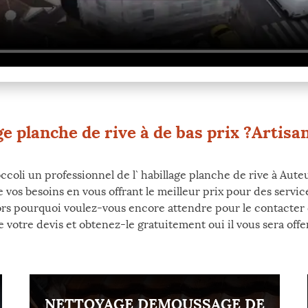
ge planche de rive à de bas prix ?Artisan
coli un professionnel de l` habillage planche de rive à Auteui
e vos besoins en vous offrant le meilleur prix pour des servic
Alors pourquoi voulez-vous encore attendre pour le contacte
otre devis et obtenez-le gratuitement oui il vous sera offert
NETTOYAGE DEMOUSSAGE DE