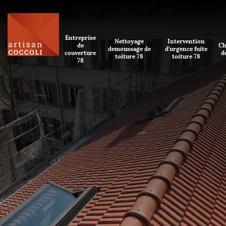
Entreprise
Nettoyage
Intervention
de
Ch
demoussage de
d'urgence fuite
couverture
d
toiture 78
toiture 78
78