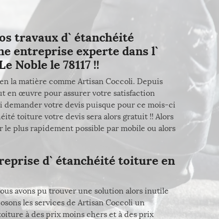
os travaux d` étanchéité
ne entreprise experte dans l`
e Noble le 78117 !!
 en la matière comme Artisan Coccoli. Depuis
ut en œuvre pour assurer votre satisfaction
 lui demander votre devis puisque pour ce mois-ci
té toiture votre devis sera alors gratuit !! Alors
 le plus rapidement possible par mobile ou alors
reprise d` étanchéité toiture en
nous avons pu trouver une solution alors inutile
osons les services de Artisan Coccoli un
oiture à des prix moins chers et à des prix