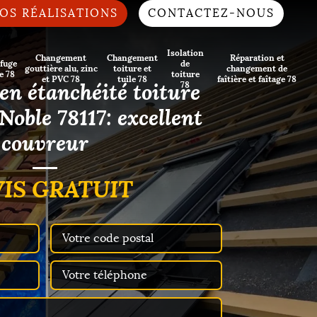
OS RÉALISATIONS
CONTACTEZ-NOUS
Isolation
Changement
Changement
Réparation et
fuge
de
gouttière alu, zinc
toiture et
changement de
e 78
toiture
et PVC 78
tuile 78
faîtière et faîtage 78
 en étanchéité toiture
78
Noble 78117: excellent
couvreur
IS GRATUIT