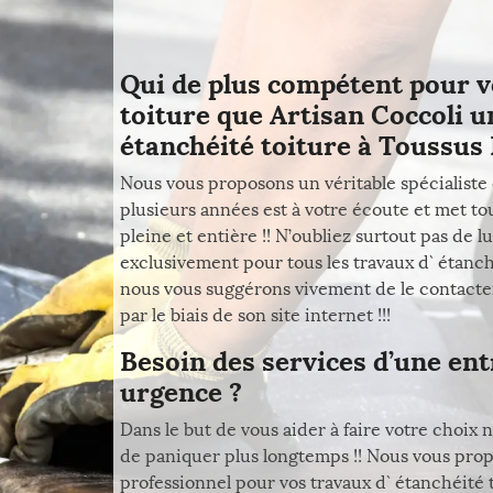
Qui de plus compétent pour v
toiture que Artisan Coccoli u
étanchéité toiture à Toussus L
Nous vous proposons un véritable spécialiste
plusieurs années est à votre écoute et met to
pleine et entière !! N’oubliez surtout pas de
exclusivement pour tous les travaux d` étanchéi
nous vous suggérons vivement de le contacter
par le biais de son site internet !!!
Besoin des services d’une ent
urgence ?
Dans le but de vous aider à faire votre choix 
de paniquer plus longtemps !! Nous vous prop
professionnel pour vos travaux d` étanchéité t