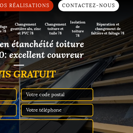
OS RÉALISATIONS
CONTACTEZ-NOUS
Isolation
Changement
Changement
Réparation et
fuge
de
gouttière alu, zinc
toiture et
changement de
e 78
toiture
et PVC 78
tuile 78
faîtière et faîtage 78
78
 en étanchéité toiture
0: excellent couvreur
IS GRATUIT