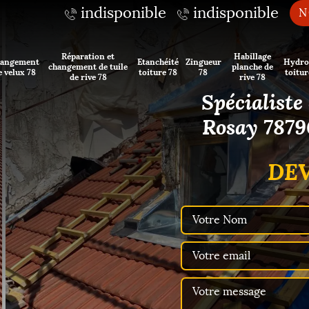
indisponible
indisponible
N
Réparation et
Habillage
angement
Etanchéité
Zingueur
Hydro
changement de tuile
planche de
e velux 78
toiture 78
78
toitur
de rive 78
rive 78
Spécialiste
Rosay 7879
DEV