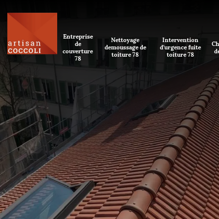
Entreprise
Nettoyage
Intervention
de
Ch
demoussage de
d'urgence fuite
couverture
d
toiture 78
toiture 78
78