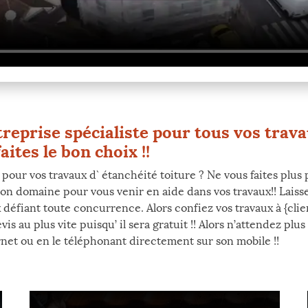
reprise spécialiste pour tous vos trava
ites le bon choix !!
 pour vos travaux d` étanchéité toiture ? Ne vous faites plu
son domaine pour vous venir en aide dans vos travaux!! Laiss
 défiant toute concurrence. Alors confiez vos travaux à {clie
au plus vite puisqu’ il sera gratuit !! Alors n’attendez plus
ernet ou en le téléphonant directement sur son mobile !!