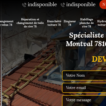
indisponible
indisponible
N
Réparation et
Habillage
angement
Etanchéité
Zingueur
Hydro
changement de tuile
planche de
e velux 78
toiture 78
78
toitur
de rive 78
rive 78
Spécialiste
Montval 7816
DEV