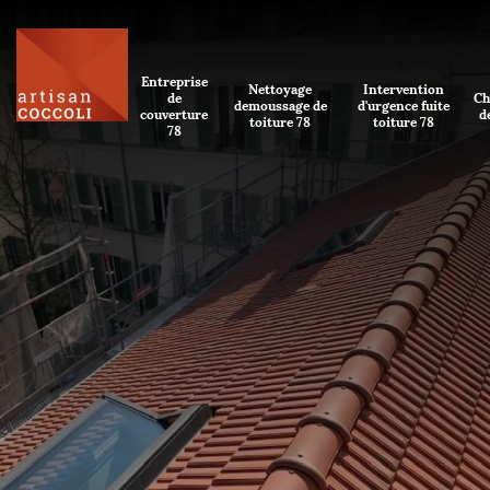
Entreprise
Nettoyage
Intervention
de
Ch
demoussage de
d'urgence fuite
couverture
d
toiture 78
toiture 78
78