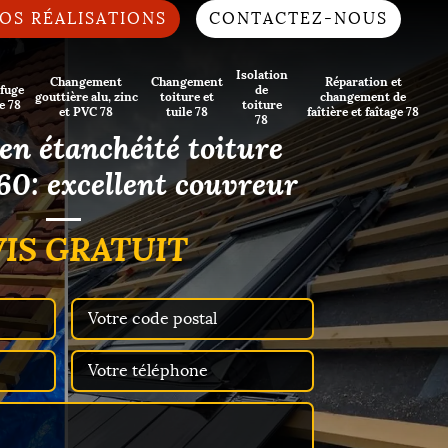
OS RÉALISATIONS
CONTACTEZ-NOUS
Isolation
Changement
Changement
Réparation et
fuge
de
gouttière alu, zinc
toiture et
changement de
e 78
toiture
et PVC 78
tuile 78
faîtière et faîtage 78
78
 en étanchéité toiture
0: excellent couvreur
IS GRATUIT