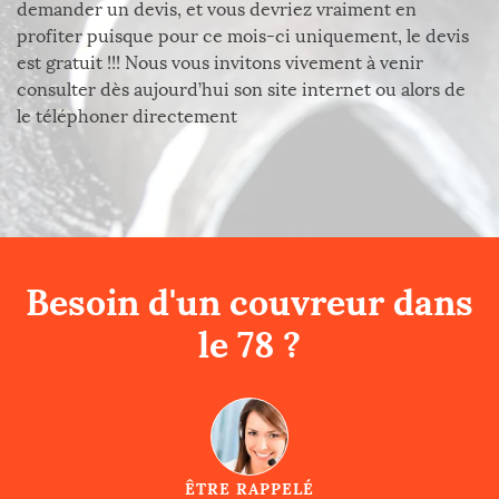
demander un devis, et vous devriez vraiment en
profiter puisque pour ce mois-ci uniquement, le devis
est gratuit !!! Nous vous invitons vivement à venir
consulter dès aujourd’hui son site internet ou alors de
le téléphoner directement
Besoin d'un couvreur dans
le 78 ?
ÊTRE RAPPELÉ