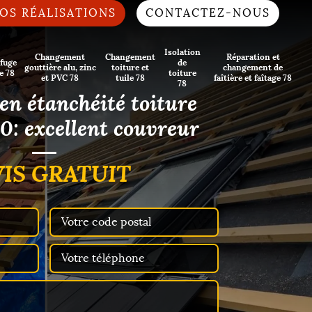
OS RÉALISATIONS
CONTACTEZ-NOUS
Isolation
Changement
Changement
Réparation et
fuge
de
gouttière alu, zinc
toiture et
changement de
e 78
toiture
et PVC 78
tuile 78
faîtière et faîtage 78
78
 en étanchéité toiture
: excellent couvreur
IS GRATUIT