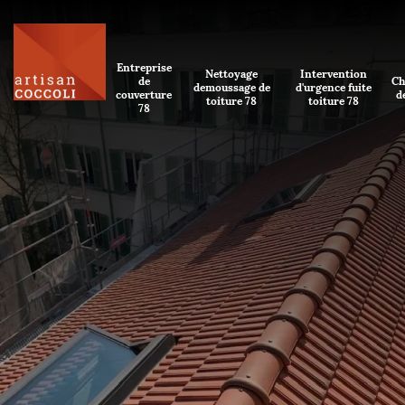
Entreprise
Nettoyage
Intervention
de
Ch
demoussage de
d'urgence fuite
couverture
d
toiture 78
toiture 78
78