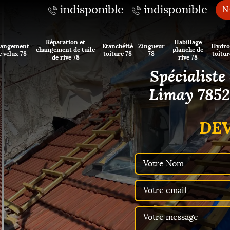
indisponible
indisponible
N
Réparation et
Habillage
angement
Etanchéité
Zingueur
Hydro
changement de tuile
planche de
e velux 78
toiture 78
78
toitur
de rive 78
rive 78
Spécialiste
Limay 78520
DEV