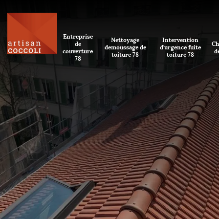
Entreprise
Nettoyage
Intervention
de
Ch
demoussage de
d'urgence fuite
couverture
d
toiture 78
toiture 78
78