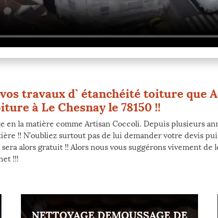
vos travaux d` étanchéité toiture que A
iture à Le Chesnay le 78150 !!
te en la matière comme Artisan Coccoli. Depuis plusieurs an
ntière !! N’oubliez surtout pas de lui demander votre devis 
s sera alors gratuit !! Alors nous vous suggérons vivement de 
et !!!
NETTOYAGE DEMOUSSAGE DE