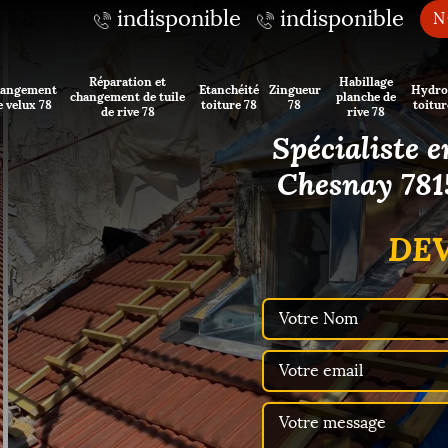
indisponible
indisponible
N
Réparation et
Habillage
angement
Etanchéité
Zingueur
Hydro
changement de tuile
planche de
e velux 78
toiture 78
78
toitur
de rive 78
rive 78
Spécialiste e
Chesnay 7815
DEV