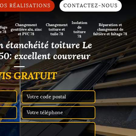
OS RÉALISATIONS
CONTACTEZ-NOUS
Isolation
Changement
Changement
Réparation et
fuge
de
gouttière alu, zinc
toiture et
changement de
e 78
toiture
et PVC 78
tuile 78
faîtière et faîtage 78
78
n étanchéité toiture Le
0: excellent couvreur
IS GRATUIT