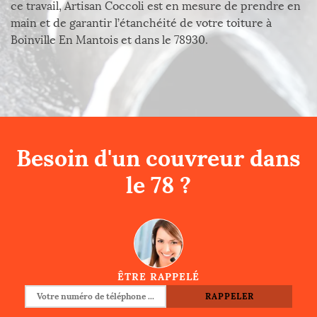
ce travail, Artisan Coccoli est en mesure de prendre en
main et de garantir l’étanchéité de votre toiture à
Boinville En Mantois et dans le 78930.
Besoin d'un couvreur dans
le 78 ?
ÊTRE RAPPELÉ