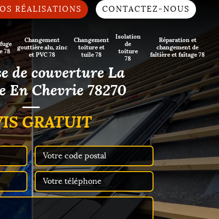
OS RÉALISATIONS
CONTACTEZ-NOUS
Isolation
Changement
Changement
Réparation et
fuge
de
gouttière alu, zinc
toiture et
changement de
e 78
toiture
et PVC 78
tuile 78
faîtière et faîtage 78
78
e de couverture La
e En Chevrie 78270
IS GRATUIT