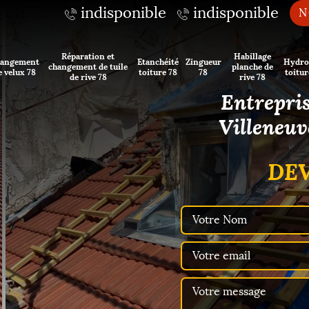
indisponible
indisponible
N
Réparation et
Habillage
angement
Etanchéité
Zingueur
Hydro
changement de tuile
planche de
e velux 78
toiture 78
78
toitur
de rive 78
rive 78
Entrepris
Villeneuv
DEV