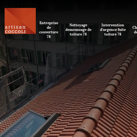
Entreprise
Nettoyage
Intervention
de
Ch
demoussage de
d'urgence fuite
couverture
d
toiture 78
toiture 78
78