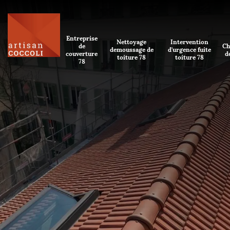
Entreprise
Nettoyage
Intervention
de
Ch
demoussage de
d'urgence fuite
couverture
d
toiture 78
toiture 78
78