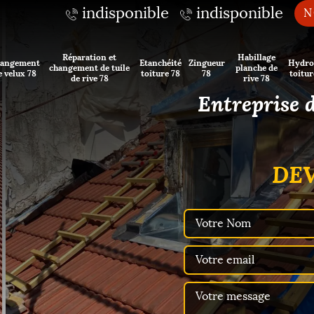
indisponible
indisponible
N
Réparation et
Habillage
angement
Etanchéité
Zingueur
Hydro
changement de tuile
planche de
e velux 78
toiture 78
78
toitur
de rive 78
rive 78
Entreprise 
DEV