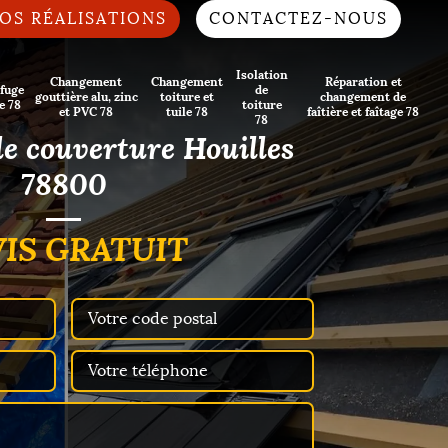
OS RÉALISATIONS
CONTACTEZ-NOUS
Isolation
Changement
Changement
Réparation et
fuge
de
gouttière alu, zinc
toiture et
changement de
e 78
toiture
et PVC 78
tuile 78
faîtière et faîtage 78
78
de couverture Houilles
78800
IS GRATUIT