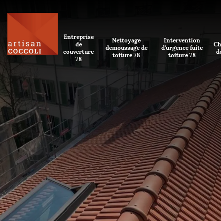
Entreprise
Nettoyage
Intervention
de
Ch
demoussage de
d'urgence fuite
couverture
d
toiture 78
toiture 78
78