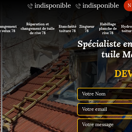
indisponible
indisponible
N
Réparation et
Habillage
angement
Etanchéité
Zingueur
Hydro
changement de tuile
planche de
e velux 78
toiture 78
78
toitur
de rive 78
rive 78
Spécialiste e
tuile M
DEV