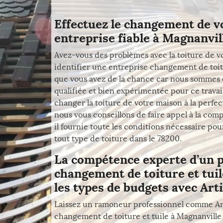
Effectuez le changement de v
entreprise fiable à Magnanvil
Avez-vous des problèmes avec la toiture de v
identifier une entreprise changement de toit
que vous avez de la chance car nous sommes
qualifiée et bien expérimentée pour ce travail.
changer la toiture de votre maison à la perfect
nous vous conseillons de faire appel à la comp
il fournie toute les conditions nécessaire po
tout type de toiture dans le 78200.
La compétence experte d’un p
changement de toiture et tuile
les types de budgets avec Arti
Laissez un ramoneur professionnel comme Art
changement de toiture et tuile à Magnanville