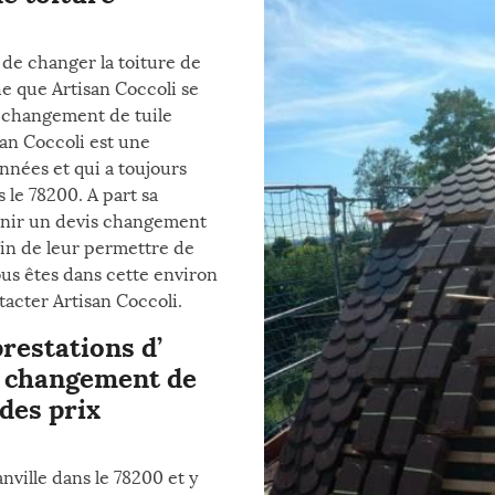
 de changer la toiture de
e que Artisan Coccoli se
s changement de tuile
san Coccoli est une
années et qui a toujours
 le 78200. A part sa
urnir un devis changement
fin de leur permettre de
vous êtes dans cette environ
tacter Artisan Coccoli.
prestations d’
e changement de
 des prix
ville dans le 78200 et y