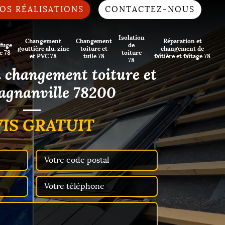
OS RÉALISATIONS
CONTACTEZ-NOUS
Isolation
Changement
Changement
Réparation et
fuge
de
gouttière alu, zinc
toiture et
changement de
e 78
toiture
et PVC 78
tuile 78
faîtière et faîtage 78
78
n changement toiture et
agnanville 78200
IS GRATUIT