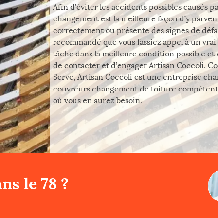
Afin d’éviter les accidents possibles causés p
changement est la meilleure façon d’y parven
correctement ou présente des signes de défail
recommandé que vous fassiez appel à un vrai sp
tâche dans la meilleure condition possible et
de contacter et d’engager Artisan Coccoli. Cou
Serve, Artisan Coccoli est une entreprise cha
couvreurs changement de toiture compétents d
où vous en aurez besoin.
ns le 78 ?