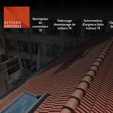
Entreprise
Nettoyage
Intervention
de
Ch
demoussage de
d'urgence fuite
couverture
d
toiture 78
toiture 78
78