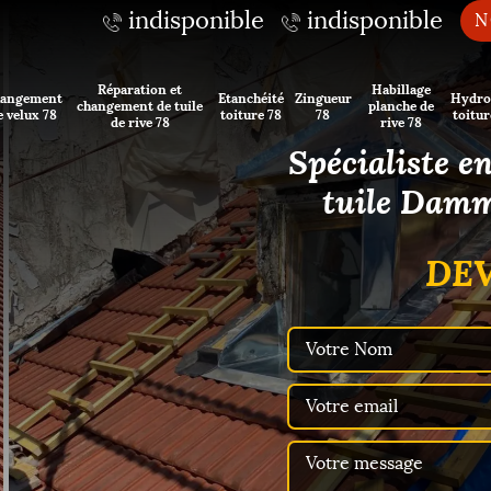
indisponible
indisponible
N
Réparation et
Habillage
angement
Etanchéité
Zingueur
Hydro
changement de tuile
planche de
e velux 78
toiture 78
78
toitur
de rive 78
rive 78
Spécialiste e
tuile Damm
DEV