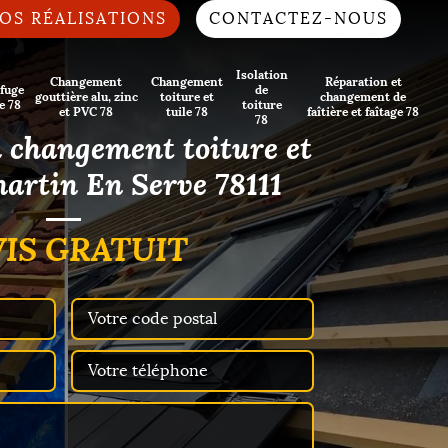
OS RÉALISATIONS
CONTACTEZ-NOUS
Isolation
Changement
Changement
Réparation et
fuge
de
gouttière alu, zinc
toiture et
changement de
e 78
toiture
et PVC 78
tuile 78
faîtière et faîtage 78
78
n changement toiture et
artin En Serve 78111
IS GRATUIT