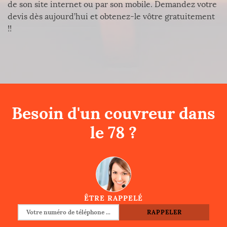
de son site internet ou par son mobile. Demandez votre
devis dès aujourd’hui et obtenez-le vôtre gratuitement
!!
Besoin d'un couvreur dans
le 78 ?
ÊTRE RAPPELÉ