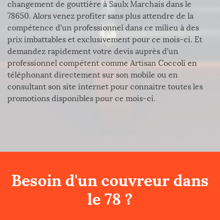
changement de gouttière à Saulx Marchais dans le
78650. Alors venez profiter sans plus attendre de la
compétence d’un professionnel dans ce milieu à des
prix imbattables et exclusivement pour ce mois-ci. Et
demandez rapidement votre devis auprès d’un
professionnel compétent comme Artisan Coccoli en
téléphonant directement sur son mobile ou en
consultant son site internet pour connaitre toutes les
promotions disponibles pour ce mois-ci.
Besoin d'un couvreur dans
le 78 ?