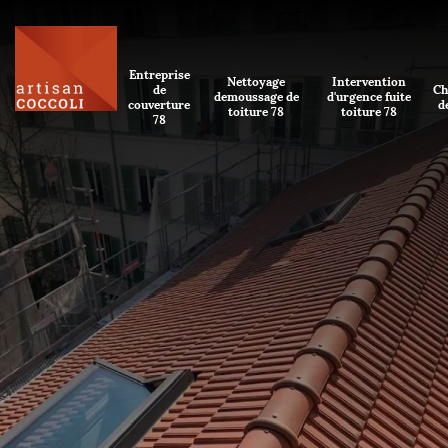
Entreprise
Nettoyage
Intervention
de
Ch
demoussage de
d'urgence fuite
couverture
d
toiture 78
toiture 78
78