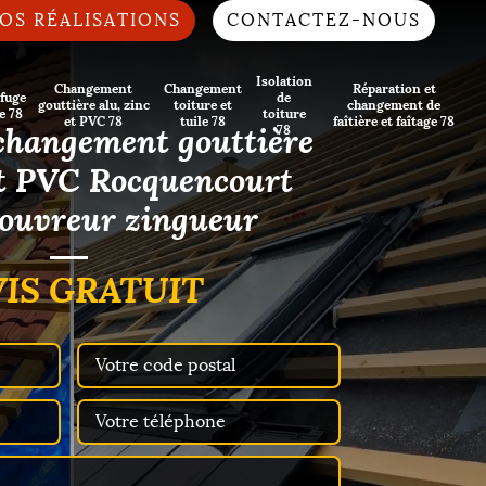
OS RÉALISATIONS
CONTACTEZ-NOUS
Isolation
Changement
Changement
Réparation et
fuge
de
gouttière alu, zinc
toiture et
changement de
e 78
toiture
et PVC 78
tuile 78
faîtière et faîtage 78
changement gouttière
78
et PVC Rocquencourt
couvreur zingueur
IS GRATUIT