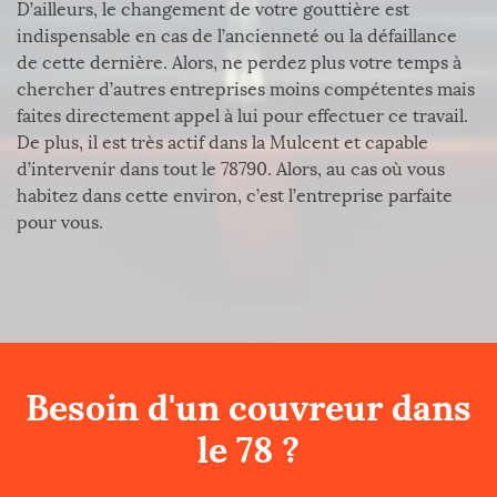
D’ailleurs, le changement de votre gouttière est
indispensable en cas de l’ancienneté ou la défaillance
de cette dernière. Alors, ne perdez plus votre temps à
chercher d’autres entreprises moins compétentes mais
faites directement appel à lui pour effectuer ce travail.
De plus, il est très actif dans la Mulcent et capable
d’intervenir dans tout le 78790. Alors, au cas où vous
habitez dans cette environ, c’est l’entreprise parfaite
pour vous.
Besoin d'un couvreur dans
le 78 ?