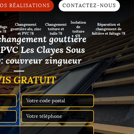
OS RÉALISATIONS
CONTACTEZ-NOUS
Isolation
Changement
Changement
Réparation et
fuge
de
gouttière alu, zinc
toiture et
changement de
e 78
toiture
et PVC 78
tuile 78
faîtière et faîtage 78
changement gouttière
78
t PVC Les Clayes Sous
: couvreur zingueur
IS GRATUIT