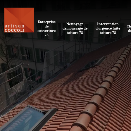
Entreprise
Nettoyage
Intervention
de
Ch
demoussage de
d'urgence fuite
couverture
d
toiture 78
toiture 78
78