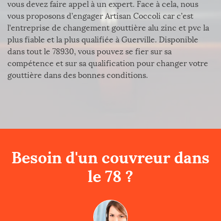
vous devez faire appel à un expert. Face à cela, nous
vous proposons d’engager Artisan Coccoli car c’est
l’entreprise de changement gouttière alu zinc et pvc la
plus fiable et la plus qualifiée à Guerville. Disponible
dans tout le 78930, vous pouvez se fier sur sa
compétence et sur sa qualification pour changer votre
gouttière dans des bonnes conditions.
Besoin d'un couvreur dans
le 78 ?