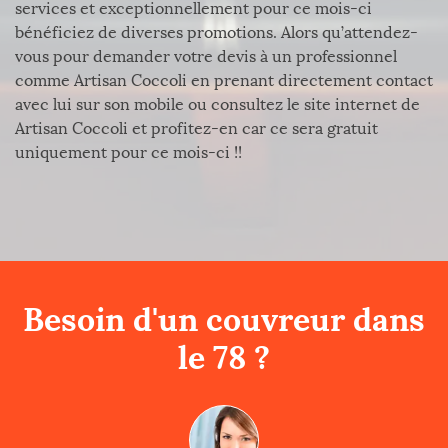
services et exceptionnellement pour ce mois-ci
bénéficiez de diverses promotions. Alors qu’attendez-
vous pour demander votre devis à un professionnel
comme Artisan Coccoli en prenant directement contact
avec lui sur son mobile ou consultez le site internet de
Artisan Coccoli et profitez-en car ce sera gratuit
uniquement pour ce mois-ci !!
Besoin d'un couvreur dans
le 78 ?