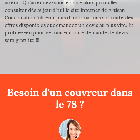
attend. Qu’attendez-vous encore alors pour aller
consulter dès aujourd’hui le site internet de Artisan
Coccoli afin d’obtenir plus d’informations sur toutes les
offres disponibles et demandez un devis au plus vite. Et
profitez-en pour ce mois-ci toute demande de devis
sera gratuite !!!
Besoin d'un couvreur dans
le 78 ?