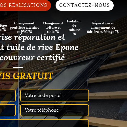
OS RÉALISATIONS
CONTACTEZ-NOUS
Isolation
Changement
Changement
Réparation et
fuge
de
gouttière alu, zinc
toiture et
changement de
e 78
toiture
et PVC 78
tuile 78
faîtière et faîtage 78
ise réparation et
78
 tuile de rive Epone
couvreur certifié
IS GRATUIT