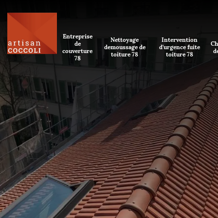
Entreprise
Nettoyage
Intervention
de
Ch
demoussage de
d'urgence fuite
couverture
d
toiture 78
toiture 78
78