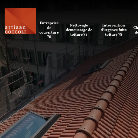
Entreprise
Nettoyage
Intervention
de
Ch
demoussage de
d'urgence fuite
couverture
d
toiture 78
toiture 78
78