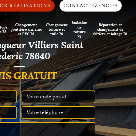
OS RÉALISATIONS
CONTACTEZ-NOUS
Isolation
Changement
Changement
Réparation et
fuge
de
gouttière alu, zinc
toiture et
changement de
e 78
toiture
et PVC 78
tuile 78
faîtière et faîtage 78
78
ngueur Villiers Saint
ederic 78640
IS GRATUIT