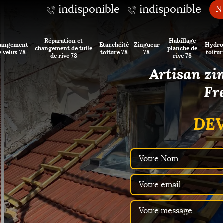
indisponible
indisponible
N
Réparation et
Habillage
angement
Etanchéité
Zingueur
Hydro
changement de tuile
planche de
e velux 78
toiture 78
78
toitur
de rive 78
rive 78
Artisan zi
Fr
DEV