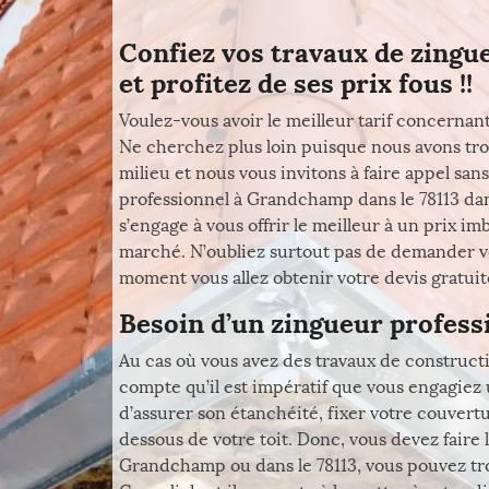
Confiez vos travaux de zingue
et profitez de ses prix fous !!
Voulez-vous avoir le meilleur tarif concernant
Ne cherchez plus loin puisque nous avons tro
milieu et nous vous invitons à faire appel san
professionnel à Grandchamp dans le 78113 dan
s’engage à vous offrir le meilleur à un prix i
marché. N’oubliez surtout pas de demander vo
moment vous allez obtenir votre devis gratuitem
Besoin d’un zingueur profes
Au cas où vous avez des travaux de construct
compte qu’il est impératif que vous engagiez 
d’assurer son étanchéité, fixer votre couvertu
dessous de votre toit. Donc, vous devez faire 
Grandchamp ou dans le 78113, vous pouvez tr