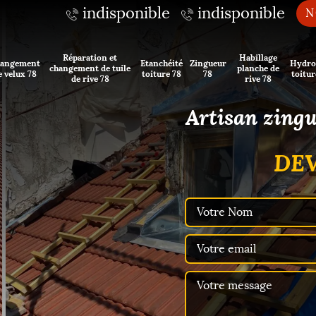
indisponible
indisponible
N
Réparation et
Habillage
angement
Etanchéité
Zingueur
Hydro
changement de tuile
planche de
e velux 78
toiture 78
78
toitur
de rive 78
rive 78
Artisan zing
DEV