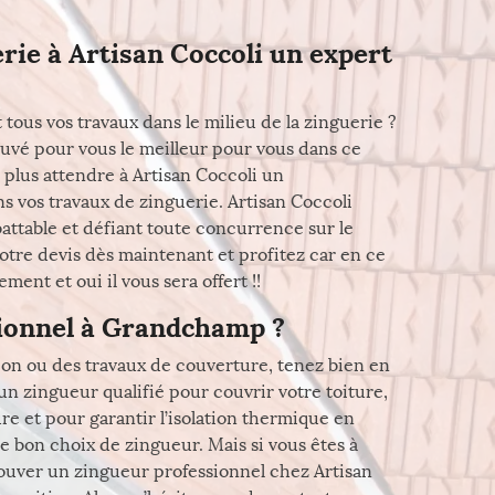
rie à Artisan Coccoli un expert
 tous vos travaux dans le milieu de la zinguerie ?
uvé pour vous le meilleur pour vous dans ce
s plus attendre à Artisan Coccoli un
s vos travaux de zinguerie. Artisan Coccoli
mbattable et défiant toute concurrence sur le
tre devis dès maintenant et profitez car en ce
ent et oui il vous sera offert !!
sionnel à Grandchamp ?
ion ou des travaux de couverture, tenez bien en
un zingueur qualifié pour couvrir votre toiture,
re et pour garantir l’isolation thermique en
le bon choix de zingueur. Mais si vous êtes à
ouver un zingueur professionnel chez Artisan