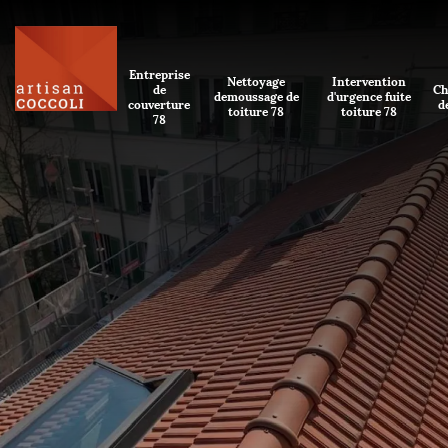
Entreprise
Nettoyage
Intervention
de
Ch
demoussage de
d'urgence fuite
couverture
d
toiture 78
toiture 78
78