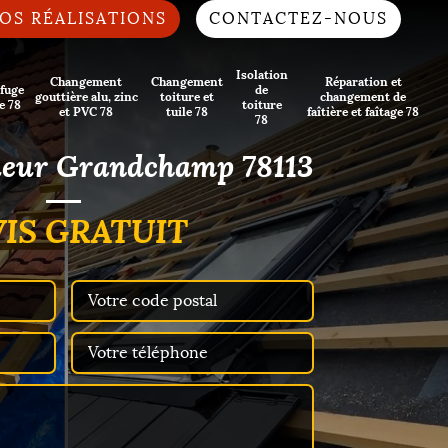
OS RÉALISATIONS
CONTACTEZ-NOUS
Isolation
Changement
Changement
Réparation et
fuge
de
gouttière alu, zinc
toiture et
changement de
e 78
toiture
et PVC 78
tuile 78
faîtière et faîtage 78
78
ueur Grandchamp 78113
IS GRATUIT