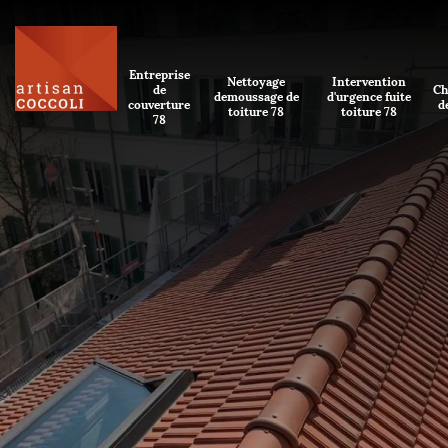
Entreprise
Nettoyage
Intervention
de
Ch
demoussage de
d'urgence fuite
couverture
d
toiture 78
toiture 78
78