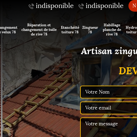
indisponible
indisponible
N
Réparation et
Habillage
angement
Etanchéité
Zingueur
Hydro
changement de tuile
planche de
e velux 78
toiture 78
78
toitur
de rive 78
rive 78
Artisan zing
DEV