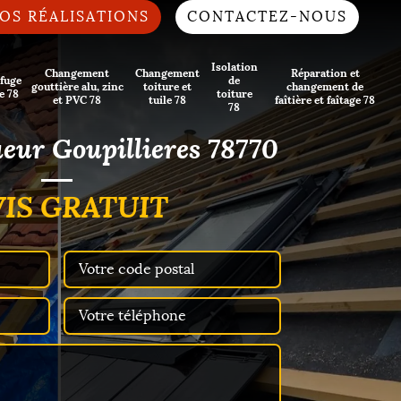
OS RÉALISATIONS
CONTACTEZ-NOUS
Isolation
Changement
Changement
Réparation et
fuge
de
gouttière alu, zinc
toiture et
changement de
e 78
toiture
et PVC 78
tuile 78
faîtière et faîtage 78
78
ueur Goupillieres 78770
IS GRATUIT