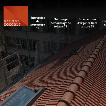
Entreprise
Nettoyage
Intervention
de
Ch
demoussage de
d'urgence fuite
couverture
d
toiture 78
toiture 78
78