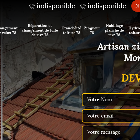
indisponible
indisponible
N
Réparation et
Habillage
angement
Etanchéité
Zingueur
Hydro
changement de tuile
planche de
e velux 78
toiture 78
78
toitur
de rive 78
rive 78
Artisan z
Mon
DEV