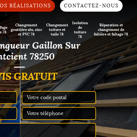
OS RÉALISATIONS
CONTACTEZ-NOUS
Isolation
Changement
Changement
Réparation et
fuge
de
gouttière alu, zinc
toiture et
changement de
e 78
toiture
et PVC 78
tuile 78
faîtière et faîtage 78
78
ingueur Gaillon Sur
tcient 78250
IS GRATUIT