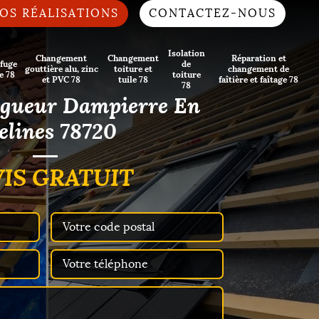
OS RÉALISATIONS
CONTACTEZ-NOUS
Isolation
Changement
Changement
Réparation et
fuge
de
gouttière alu, zinc
toiture et
changement de
e 78
toiture
et PVC 78
tuile 78
faîtière et faîtage 78
78
ngueur Dampierre En
elines 78720
IS GRATUIT