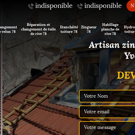
indisponible
indisponible
N
Réparation et
Habillage
angement
Etanchéité
Zingueur
Hydro
changement de tuile
planche de
e velux 78
toiture 78
78
toitur
de rive 78
rive 78
Artisan zi
Yv
DEV