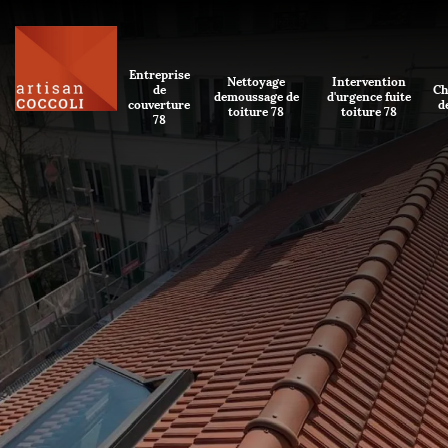
Entreprise
Nettoyage
Intervention
de
Ch
demoussage de
d'urgence fuite
couverture
d
toiture 78
toiture 78
78