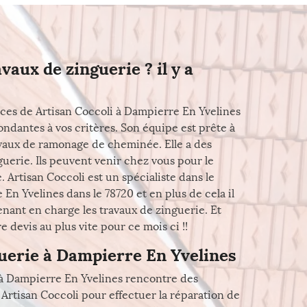
aux de zinguerie ? il y a
ices de Artisan Coccoli à Dampierre En Yvelines
ndantes à vos critères. Son équipe est prête à
ravaux de ramonage de cheminée. Elle a des
uerie. Ils peuvent venir chez vous pour le
e. Artisan Coccoli est un spécialiste dans le
 Yvelines dans le 78720 et en plus de cela il
enant en charge les travaux de zinguerie. Et
 devis au plus vite pour ce mois ci !!
guerie à Dampierre En Yvelines
 à Dampierre En Yvelines rencontre des
 Artisan Coccoli pour effectuer la réparation de