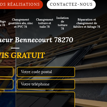
OS RÉALISATIONS
CONTACTEZ-NOUS
Isolation
Changement
Changement
Réparation et
fuge
de
gouttière alu, zinc
toiture et
changement de
e 78
toiture
et PVC 78
tuile 78
faîtière et faîtage 78
78
ueur Bennecourt 78270
IS GRATUIT