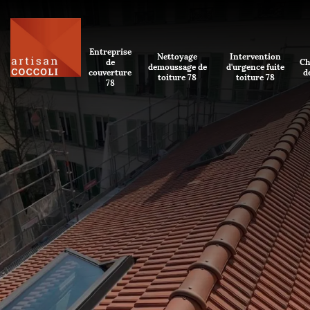
Entreprise
Nettoyage
Intervention
de
Ch
demoussage de
d'urgence fuite
couverture
d
toiture 78
toiture 78
78