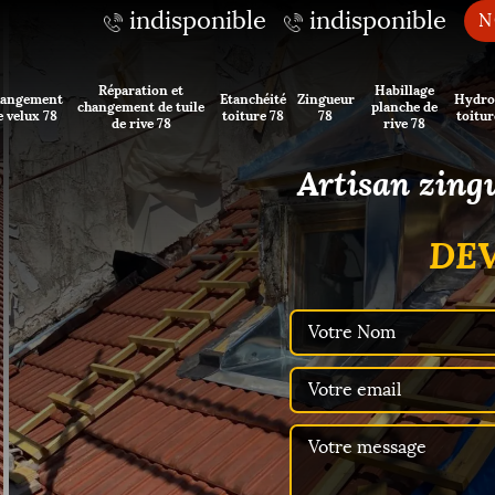
indisponible
indisponible
N
Réparation et
Habillage
angement
Etanchéité
Zingueur
Hydro
changement de tuile
planche de
e velux 78
toiture 78
78
toitur
de rive 78
rive 78
Artisan zing
DEV